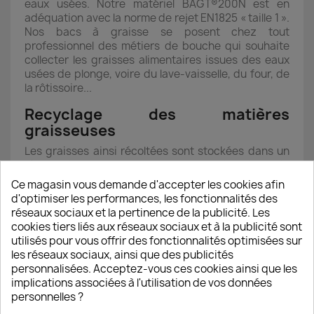
eaux usées. Notre matériel BAGT®200N est en
adéquation avec la norme de rejet EN1825 « taille 1 ».
Nos bacs à graisse se posent chez tout
professionnel des métiers de bouche qui souhaite
collecter les graisses alimentaires issues des eaux
usées de plonge, voire du lave-vaisselle, du four, de
la rôtissoire...
Recyclage des matières
graisseuses
Les graisses ainsi récoltées sont stockées dans un
fût mis à disposition par une société spécialisée
dans la collecte des HAU, les Huiles Alimentaires
Ce magasin vous demande d'accepter les cookies afin
Usagées. Ces matières graisseuses permettront,
d'optimiser les performances, les fonctionnalités des
×
après traitement, la production de bio-carburant
réseaux sociaux et la pertinence de la publicité. Les
Créer une liste d'envies
notamment. Pour en savoir plus sur les HAU :
http://w
cookies tiers liés aux réseaux sociaux et à la publicité sont
ww.entreprises.cci-paris-idf.fr/web/environnemen
utilisés pour vous offrir des fonctionnalités optimisées sur
t/dechets/dechets-non-dangereux/cadre-regleme
les réseaux sociaux, ainsi que des publicités
Nom de la liste d'envies
ntaire-huiles-alimentaires-usagees
.
personnalisées. Acceptez-vous ces cookies ainsi que les
implications associées à l'utilisation de vos données
Subventions possibles pour le
bac
personnelles ?
à graisse obligatoire