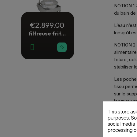
NOTION 1 : 
du bain de 
€2,899.00
L’eau n’est
lorsqu’il e
filtreuse friture manuelle 38 litres
NOTION 2 : 
alimentair
friture, ce
stabiliser l
Les poches
tissu perme
sur le sup
longueur t
C
friteuse
e
This store as
purposes. Soc
Pour le ne
social media 
Wish
jamais déc
processing o
vaisselle 