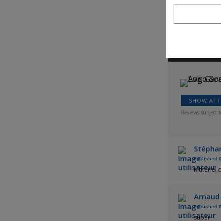
Customer r
SHOW ATT
Reviews subject t
Stépha
Published 0
Matériel 
Arnaud 
Published 0
super