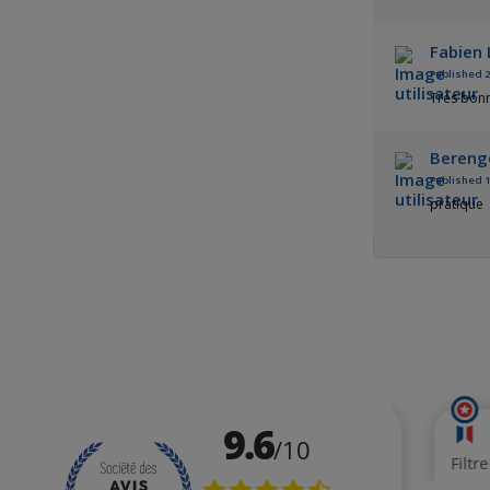
Fabien 
Published 2
Très bonne
Bereng
Published 1
pratique