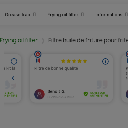
Grease trap
Frying oil filter
Informations
Frying oil filter
Filtre huile de friture pour fri