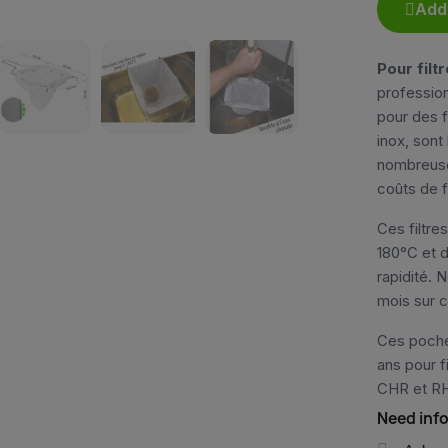
Add 
Pour filtr
profession
pour des fr
inox, sont
nombreuses
coûts de fi
Ces filtres
180°C et d
rapidité. 
mois sur c
Ces poches
ans pour fi
CHR et RH
Need info