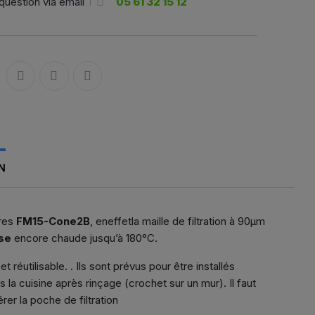
question via email
05 61 32 15 12
N
res
FM15-Cone2B
, eneffetla maille de filtration à 90µm
use
encore chaude jusqu’à 180°C.
 réutilisable. . Ils sont prévus pour être installés
ans la cuisine après rinçage (crochet sur un mur). Il faut
rer la poche de filtration