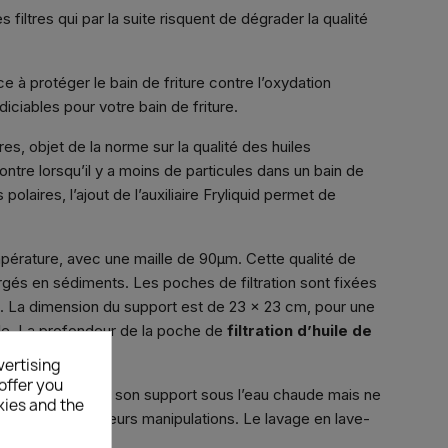
 filtres qui par la suite risquent de dégrader la qualité
ce à protéger le bain de friture contre l’oxydation
iciables pour votre bain de friture.
res, objet de la norme sur la qualité des huiles
ontre lorsqu’il y a moins de particules dans un bain de
olaires, l’ajout de l’auxiliaire Fryliquid permet de
mpérature, avec une maille de 90µm. Cette qualité de
hargés en sédiments. Les poches de filtration sont fixées
s. La dimension du support est de 23 x 23 cm, pour une
le. La profondeur de la poche de
filtration d’huile de
×
vertising
offer you
 de filtration avec son support sous l’eau chaude mais ne
kies and the
ader après plusieurs manipulations. Le lavage en lave-
 savon.