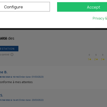
Configure
Accept
eviews
Cancel
Create wishlist
Privacy 
REVIEWS ABOUT THIS P
ESTATION
o control
0
0
0
1★
2★
3★
ne B.
8/03/2023 à 10:16
(Order date: 01/03/2023)
conforme à mes attentes
S.
1/04/2022 à 14:41
(Order date: 25/03/2022)