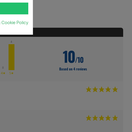
& Cookie Policy
RODUCT
4
10
/10
0
Based on 4 reviews
4★
5★