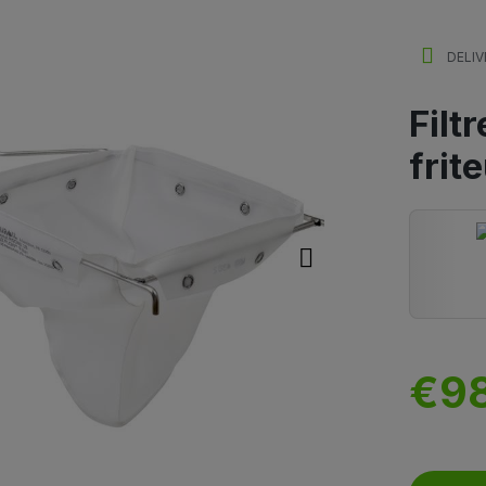
DELIV
Filt
frit
€9