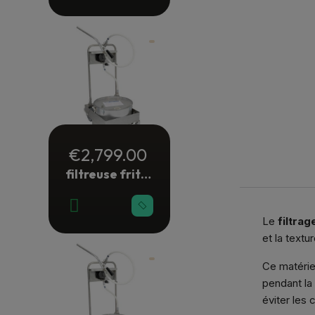
€2,799.00
filtreuse friture manuelle 28 litres
Le
filtrag
et la textu
Ce matériel
pendant la 
éviter les 