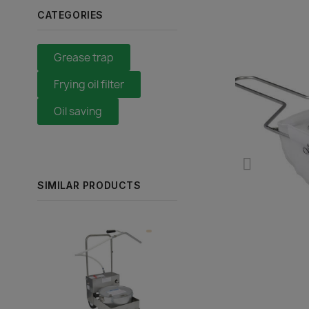
CATEGORIES
Grease trap
Frying oil filter
Oil saving
SIMILAR PRODUCTS