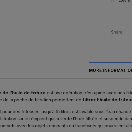
Ask a 
Share
MORE INFORMATIO
e de l’huile de friture
est une opération très rapide avec nos filt
re de la poche de filtration permettent de
filtrer l’huile de frite
 pour des friteuses jusqu’à 15 litres est lavable sous l’eau chaude et
filtration sur le récipient qui collecte l’huile filtrée et suspendu d
contacts avec les objets coupants ou tranchants qui pourraient alté