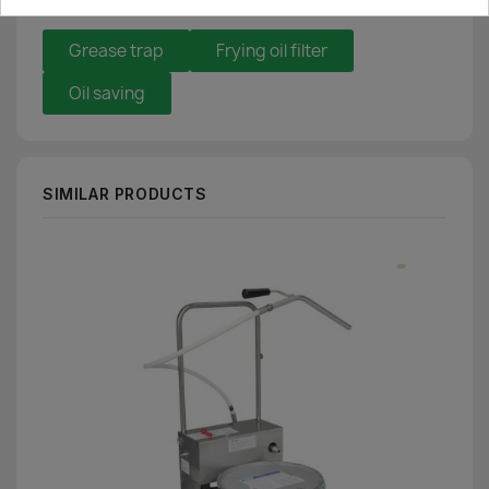
Grease trap
Frying oil filter
Oil saving
SIMILAR PRODUCTS