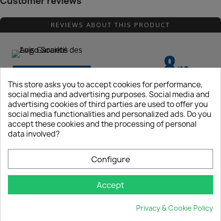
Customer reviews
REVIEWS ABOUT THIS PRODUCT
8
/10
SHOW ATTESTATION
This store asks you to accept cookies for performance,
Reviews subject to control
×
Based on 1 review
Create wishlist
social media and advertising purposes. Social media and
advertising cookies of third parties are used to offer you
social media functionalities and personalized ads. Do you
Jamil e.
Wishlist name
accept these cookies and the processing of personal
Published 16/11/2022 à 18:46
(Order date: 09/11/2022)
data involved?
Produit d'excellente qualité
Configure
Cancel
Create wishlist
Accept
Privacy & Cookie Policy
CATEGORIES