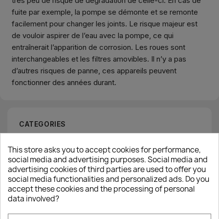
très peu de risque de dégradation de celle-ci. En cas de
fuite par exemple, la pompe se démonte et se remonte
facilement pour changer les joints. Le risque majeur est
de vouloir aspirer de l’eau avec la pompe, ce qui
entraînerait l’apparition de corrosion. Les roues sont
interchangeables et les filtres amovibles. Il n’y a pas
d’autres risques de panne, ces appareils peuvent
fonctionner des années durant.
CATEGORIES
This store asks you to accept cookies for performance,
×
Grease trap
Frying oil filter
Create wishlist
social media and advertising purposes. Social media and
advertising cookies of third parties are used to offer you
Oil saving
social media functionalities and personalized ads. Do you
Wishlist name
accept these cookies and the processing of personal
data involved?
SIMILAR PRODUCTS