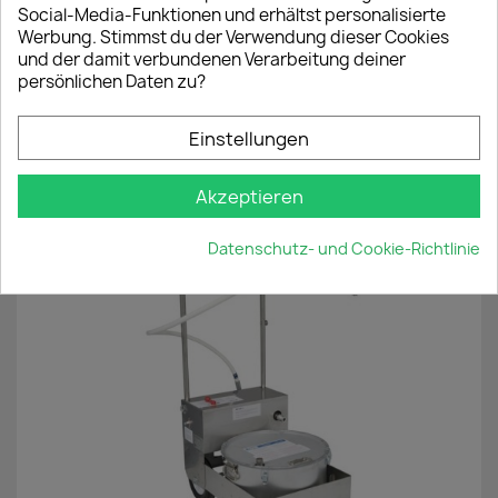
Fettabscheider
Frittierölfilter
Social-Media-Funktionen und erhältst personalisierte
Name der Wunschliste
Werbung. Stimmst du der Verwendung dieser Cookies
Öleinsparung
und der damit verbundenen Verarbeitung deiner
persönlichen Daten zu?
Abbrechen
Wunschliste erstellen
Einstellungen
ÄHNLICHE PRODUKTE
Akzeptieren
Datenschutz- und Cookie-Richtlinie